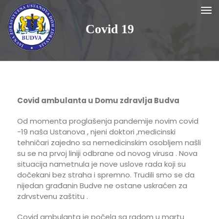
Covid 19
Covid ambulanta u Domu zdravlja Budva
Od momenta proglašenja pandemije novim covid
-19 naša Ustanova , njeni doktori ,medicinski
tehničari zajedno sa nemedicinskim osobljem našli
su se na prvoj liniji odbrane od novog virusa . Nova
situacija nametnula je nove uslove rada koji su
dočekani bez straha i spremno. Trudili smo se da
nijedan građanin Budve ne ostane uskraćen za
zdrvstvenu zaštitu .
Covid ambulanta je počela sa radom u martu