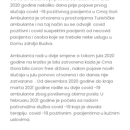
2020 godine nekoliko dana prije pojave prvog
slučaja covid -19 pozitivnog pacijenta u Crnoj Gori.
Ambulanta je otvorena u prostorijama Turističke
ambulante i na taj način su se odvojili covid
pozitivni i covid suspektini pacijenti od necovid
pacijenta i osoba koje se trebale neke uslugu u
Domu zdrvlja Budva.
Ambulanta radi u dvije smjene a tokom jula 2020
godine na kratko je bila zatvorena kada je Crna
Gora bila coron free država , nakon pojave novih
slučaja u julu ponovo otvorena i do danas nije
zatvarana . Od decembra 2020 godine do kraja
marta 2021 godine radile su dvije covid -19
ambulante zbog povišenog obima posla. U
februaru 2021 godine je počela sa radom
patronažna služba covid -19 koja je davala
terapiju covid -19 pozitivnim pacijentima u kućnim
uslovima.