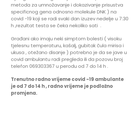
metoda za umnožavanje i dokazivanje prisustva
specificnog gena odnosno molekule DNK ) na
covid -19 koji se radi svaki dan izuzev nedelje u 7:30
h ,rezultat testa se čeka nekoliko sati .
Građani ako imaju neki simptom bolesti ( visoku
tjelesnu temperaturu, kašalj, gubitak čula mirisa i
ukusa , otežano disanje ) potrebno je da se jave u
covid ambulantu radi pregleda ili da pozovu broj
telefon 069303367 u perodu od 7 do 14 h .
Trenutno radno vrijeme covid -19 ambulante
je od 7 do 14 h , radno vrijeme je podložno
promjena.