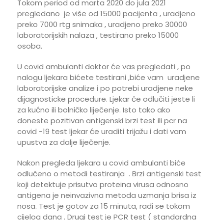
Tokom period od marta 2020 do jula 2021
pregledano je više od 15000 pacijenta , uradjeno
preko 7000 rtg snimaka , uradjeno preko 30000
laboratorijskih nalaza , testirano preko 15000
osoba.
U covid ambulanti doktor će vas pregledati , po
nalogu ljekara bićete testirani ,biće vam uradjene
laboratorijske analize i po potrebi uradjene neke
dijagnosticke procedure. Ljekar će odlučiti jeste li
za kućno ili bolničko liječenje. Isto tako ako
doneste pozitivan antigenski brzi test ili pcr na
covid -19 test ljekar će uraditi trijažu i dati vam
upustva za dalje liječenje.
Nakon pregleda ljekara u covid ambulanti biće
odlučeno o metodi testiranja . Brzi antigenski test
koji detektuje prisutvo proteina virusa odnosno
antigena je neinvazivna metoda uzmanja brisa iz
nosa. Test je gotov za 15 minuta, radi se tokom
cijelog dana . Drugi test je PCR test ( standardna