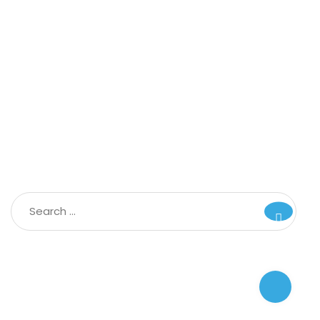
Radno vrijeme:
Telefoni:
Adresa:
© Dom zdravlja Budva. All right Reserved.