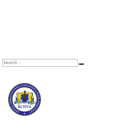
+382 (0)33/451-457
Adresa:
Primary Health Care Centre,
Popa Jola Zeca, 85310 Budva, ME
© Dom zdravlja Budva.
All right Reserved.