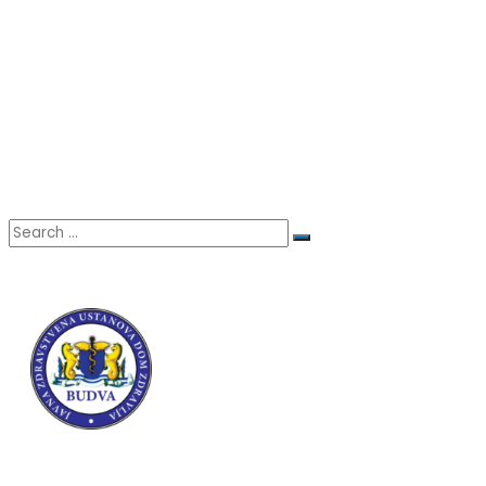
+382 (0)33/451-457
Adresa:
Primary Health Care Centre,
Popa Jola Zeca, 85310 Budva, ME
© Dom zdravlja Budva.
All right Reserved.